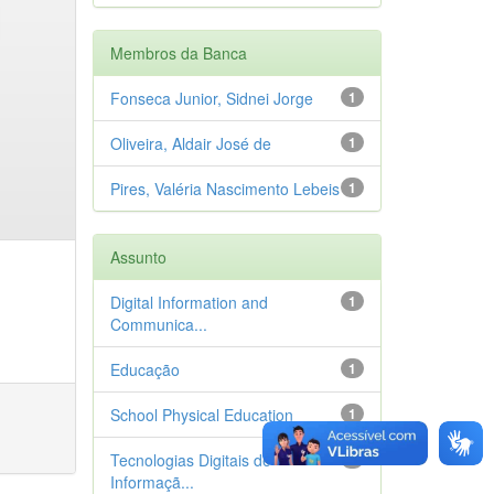
Membros da Banca
Fonseca Junior, Sidnei Jorge
1
Oliveira, Aldair José de
1
Pires, Valéria Nascimento Lebeis
1
Assunto
Digital Information and
1
Communica...
Educação
1
School Physical Education
1
Tecnologias Digitais de
1
Informaçã...