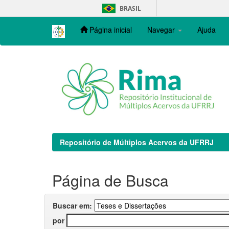
Skip
BRASIL
navigation
Página inicial
Navegar
Ajuda
Repositório de Múltiplos Acervos da UFRRJ
Página de Busca
Buscar em:
por