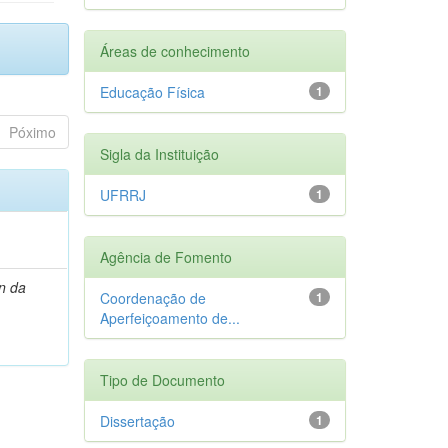
Áreas de conhecimento
Educação Física
1
Póximo
Sigla da Instituição
UFRRJ
1
Agência de Fomento
n da
Coordenação de
1
Aperfeiçoamento de...
Tipo de Documento
Dissertação
1