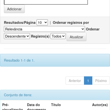
Resultados/Página
|
Ordenar registros por
Ordenar
Registro(s)
Resultado 1-1 de 1.
Anterior
1
Póximo
Conjunto de itens:
Pré-
Data do
Título
Autor(es)
visualização
documento