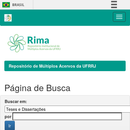
Skip
BRASIL
navigation
Simplifique!
Comunica BR
Participe
Acesso à informação
Legislação
Canais
Repositório de Múltiplos Acervos da UFRRJ
Página de Busca
Buscar em:
por