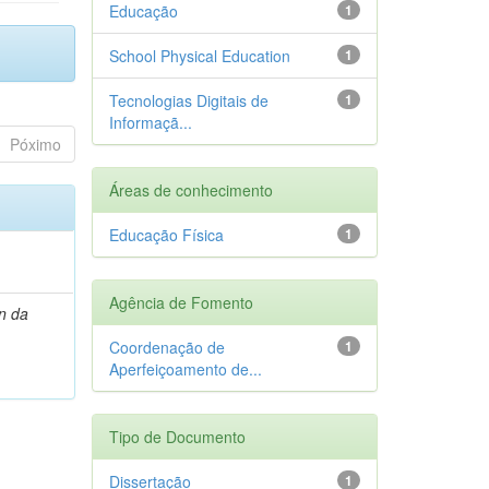
Educação
1
School Physical Education
1
Tecnologias Digitais de
1
Informaçã...
Póximo
Áreas de conhecimento
Educação Física
1
Agência de Fomento
n da
Coordenação de
1
Aperfeiçoamento de...
Tipo de Documento
Dissertação
1