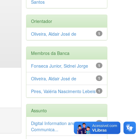
Santos
Orientador
Oliveira, Aldair José de
1
Membros da Banca
Fonseca Junior, Sidnei Jorge
1
Oliveira, Aldair José de
1
Pires, Valéria Nascimento Lebeis
1
Assunto
Digital Information and
1
Communica...