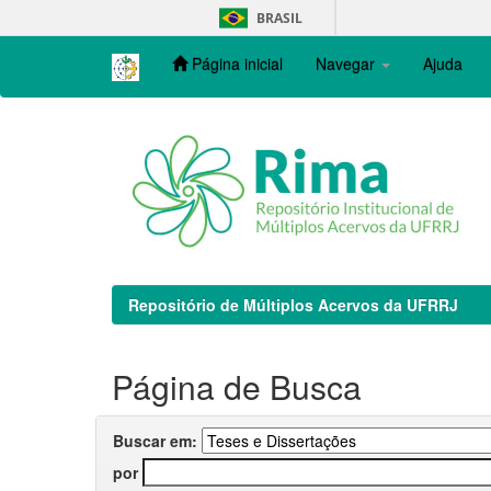
Skip
BRASIL
navigation
Página inicial
Navegar
Ajuda
Repositório de Múltiplos Acervos da UFRRJ
Página de Busca
Buscar em:
por