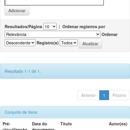
Resultados/Página
|
Ordenar registros por
Ordenar
Registro(s)
Resultado 1-1 de 1.
Anterior
1
Póximo
Conjunto de itens:
Pré-
Data do
Título
Autor(es)
visualização
documento