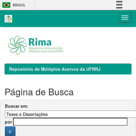
Skip
BRASIL
navigation
Simplifique!
Comunica BR
Participe
Acesso à informação
Legislação
Canais
Repositório de Múltiplos Acervos da UFRRJ
Página de Busca
Buscar em:
por