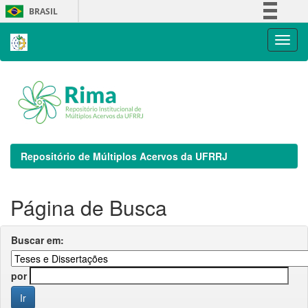
Skip
BRASIL
navigation
Simplifique!
Comunica BR
Participe
Acesso à informação
Legislação
Canais
Repositório de Múltiplos Acervos da UFRRJ
Página de Busca
Buscar em:
por