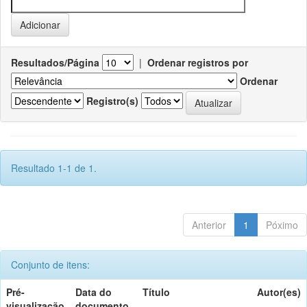
Resultados/Página
|
Ordenar registros por
Ordenar
Registro(s)
Resultado 1-1 de 1.
Anterior
1
Póximo
Conjunto de itens:
Pré-
Data do
Título
Autor(es)
visualização
documento