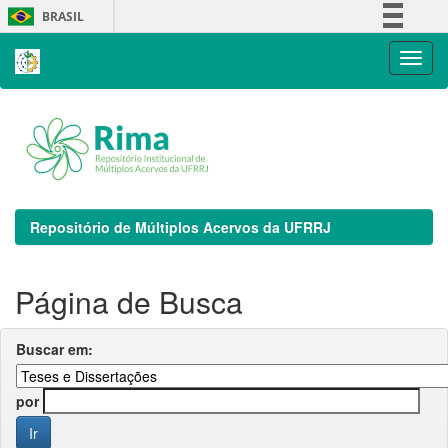
Skip
BRASIL
navigation
Simplifique!
Comunica BR
Participe
Acesso à informação
Legislação
Canais
Repositório de Múltiplos Acervos da UFRRJ
Página de Busca
Buscar em:
por