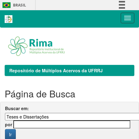
Skip
BRASIL
navigation
Simplifique!
Comunica BR
Participe
Acesso à informação
Legislação
Canais
Repositório de Múltiplos Acervos da UFRRJ
Página de Busca
Buscar em:
por