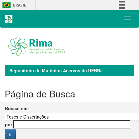
Skip
BRASIL
navigation
Simplifique!
Comunica BR
Participe
Acesso à informação
Legislação
Canais
Repositório de Múltiplos Acervos da UFRRJ
Página de Busca
Buscar em:
por