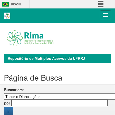
Skip
BRASIL
navigation
Simplifique!
Comunica BR
Participe
Acesso à informação
Legislação
Canais
Repositório de Múltiplos Acervos da UFRRJ
Página de Busca
Buscar em:
por