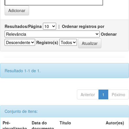
Resultados/Página
|
Ordenar registros por
Ordenar
Registro(s)
Resultado 1-1 de 1.
Anterior
1
Póximo
Conjunto de itens:
Pré-
Data do
Título
Autor(es)
visualização
documento