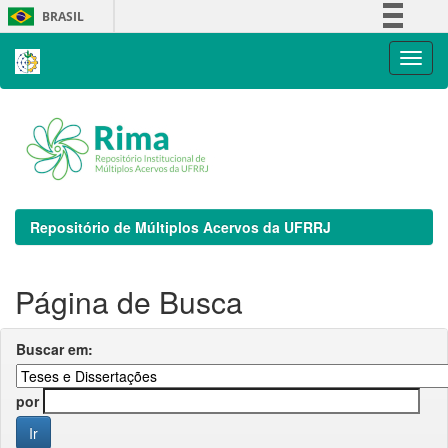
Skip
BRASIL
navigation
Simplifique!
Comunica BR
Participe
Acesso à informação
Legislação
Canais
Repositório de Múltiplos Acervos da UFRRJ
Página de Busca
Buscar em:
por