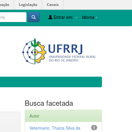
mação
Legislação
Canais
Entrar em:
Idioma
Busca facetada
Autor
Veterinario, Thaiza Silva de
1