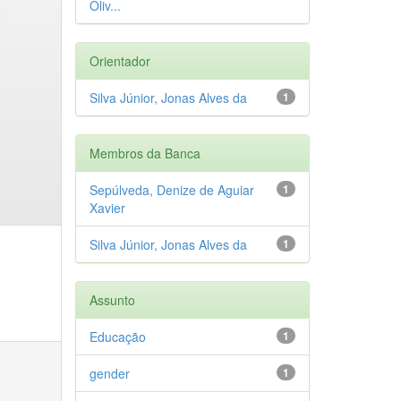
Oliv...
Orientador
Silva Júnior, Jonas Alves da
1
Membros da Banca
Sepúlveda, Denize de Aguiar
1
Xavier
Silva Júnior, Jonas Alves da
1
Assunto
Educação
1
gender
1