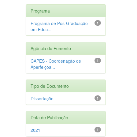
Programa
Programa de Pós-Graduação
1
em Educ...
Agência de Fomento
CAPES - Coordenação de
1
Aperfeiçoa...
Tipo de Documento
Dissertação
1
Data de Publicação
2021
1