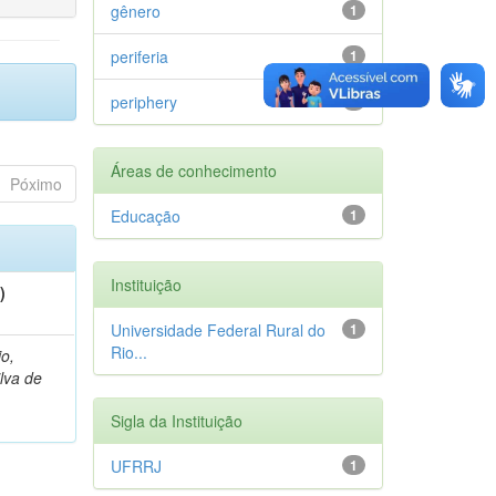
gênero
1
periferia
1
periphery
1
Áreas de conhecimento
Póximo
Educação
1
Instituição
)
Universidade Federal Rural do
1
Rio...
io,
lva de
Sigla da Instituição
UFRRJ
1