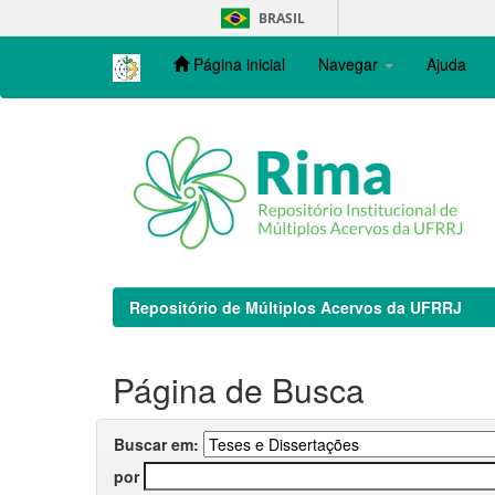
Skip
BRASIL
navigation
Página inicial
Navegar
Ajuda
Repositório de Múltiplos Acervos da UFRRJ
Página de Busca
Buscar em:
por