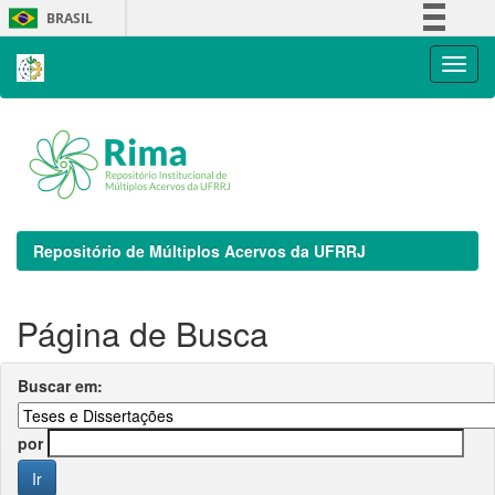
Skip
BRASIL
navigation
Simplifique!
Comunica BR
Participe
Acesso à informação
Legislação
Canais
Repositório de Múltiplos Acervos da UFRRJ
Página de Busca
Buscar em:
por