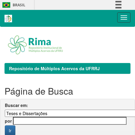
Skip
BRASIL
navigation
Simplifique!
Comunica BR
Participe
Acesso à informação
Legislação
Canais
Repositório de Múltiplos Acervos da UFRRJ
Página de Busca
Buscar em:
por