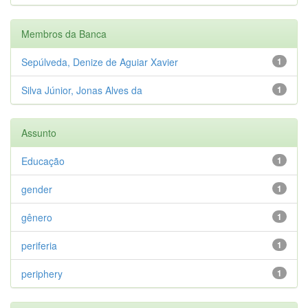
Membros da Banca
Sepúlveda, Denize de Aguiar Xavier
1
Silva Júnior, Jonas Alves da
1
Assunto
Educação
1
gender
1
gênero
1
periferia
1
periphery
1