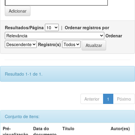
Resultados/Página
|
Ordenar registros por
Ordenar
Registro(s)
Resultado 1-1 de 1.
Anterior
1
Póximo
Conjunto de itens:
Pré-
Data do
Título
Autor(es)
visualização
documento