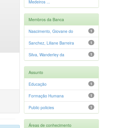
Medeiros ...
Membros da Banca
Nascimento, Giovane do
1
Sanchez, Liliane Barreira
1
Silva, Wanderley da
1
Assunto
Educação
1
Formação Humana
1
Public policies
1
Áreas de conhecimento