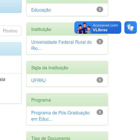
Educação
1
Instituição
Póximo
Universidade Federal Rural do
1
Rio...
Sigla da Instituição
sia
UFRRJ
1
Programa
Programa de Pós-Graduação
1
em Educ...
Tipo de Documento