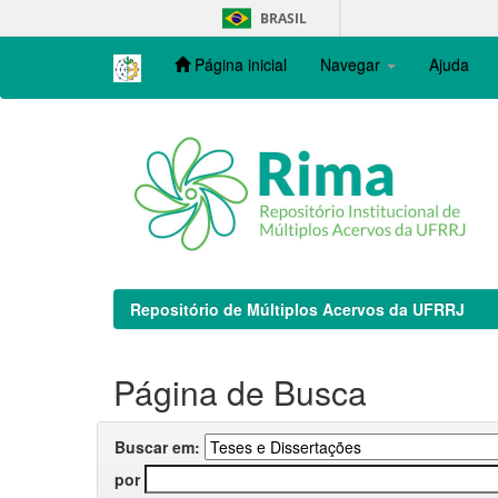
Skip
BRASIL
navigation
Página inicial
Navegar
Ajuda
Repositório de Múltiplos Acervos da UFRRJ
Página de Busca
Buscar em:
por