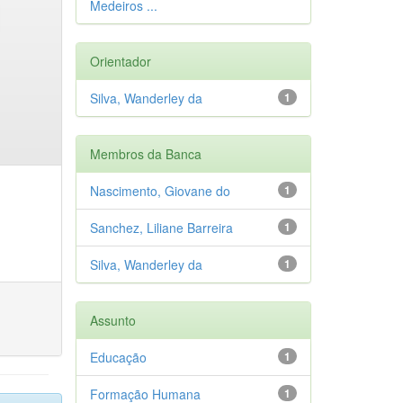
Medeiros ...
Orientador
Silva, Wanderley da
1
Membros da Banca
Nascimento, Giovane do
1
Sanchez, Liliane Barreira
1
Silva, Wanderley da
1
Assunto
Educação
1
Formação Humana
1