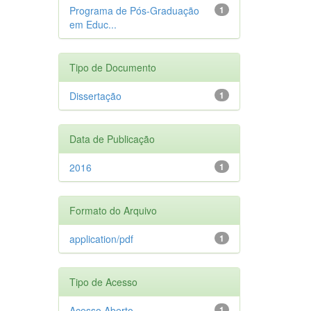
Programa de Pós-Graduação
1
em Educ...
Tipo de Documento
Dissertação
1
Data de Publicação
2016
1
Formato do Arquivo
application/pdf
1
Tipo de Acesso
Acesso Aberto
1