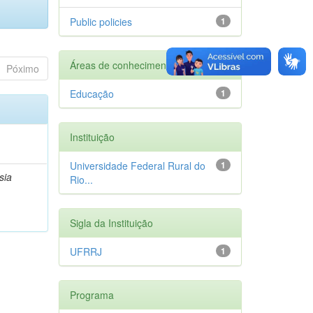
Public policies
1
Áreas de conhecimento
Póximo
Educação
1
Instituição
Universidade Federal Rural do
1
sia
Rio...
Sigla da Instituição
UFRRJ
1
Programa