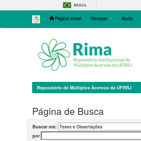
Skip
BRASIL
navigation
Página inicial
Navegar
Ajuda
Repositório de Múltiplos Acervos da UFRRJ
Página de Busca
Buscar em:
por