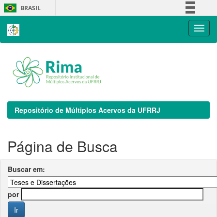
Skip
BRASIL
navigation
Simplifique!
Comunica BR
Participe
Acesso à informação
Legislação
Canais
Repositório de Múltiplos Acervos da UFRRJ
Página de Busca
Buscar em:
por