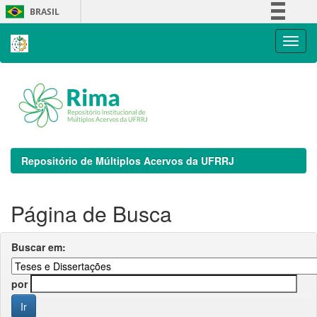
Skip
BRASIL
navigation
Simplifique!
Comunica BR
Participe
Acesso à informação
Legislação
Canais
Repositório de Múltiplos Acervos da UFRRJ
Página de Busca
Buscar em:
por