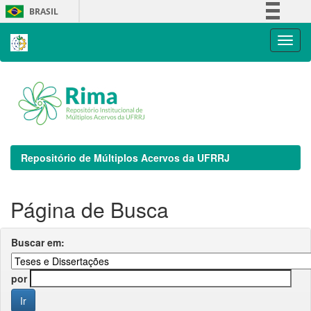
Skip
BRASIL
navigation
Simplifique!
Comunica BR
Participe
Acesso à informação
Legislação
Canais
Repositório de Múltiplos Acervos da UFRRJ
Página de Busca
Buscar em:
por