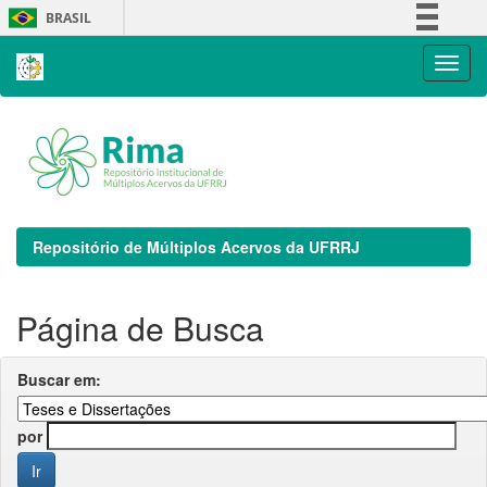
Skip
BRASIL
navigation
Simplifique!
Comunica BR
Participe
Acesso à informação
Legislação
Canais
Repositório de Múltiplos Acervos da UFRRJ
Página de Busca
Buscar em:
por