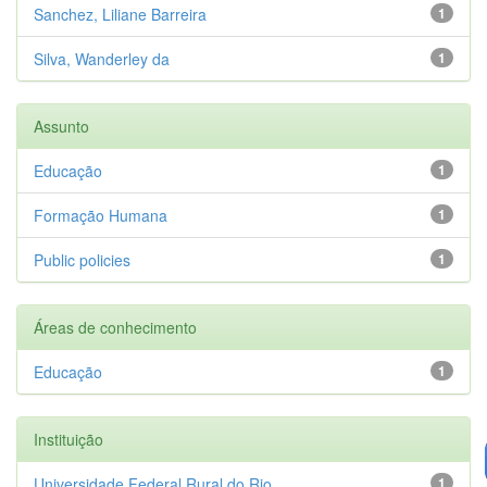
Sanchez, Liliane Barreira
1
Silva, Wanderley da
1
Assunto
Educação
1
Formação Humana
1
Public policies
1
Áreas de conhecimento
Educação
1
Instituição
Universidade Federal Rural do Rio...
1