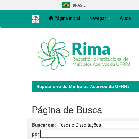
Skip
BRASIL
navigation
Página inicial
Navegar
Ajuda
Repositório de Múltiplos Acervos da UFRRJ
Página de Busca
Buscar em:
por