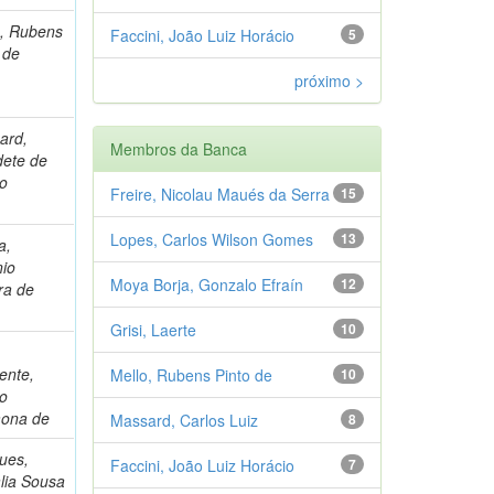
o, Rubens
Faccini, João Luiz Horácio
5
 de
próximo >
ard,
Membros da Banca
dete de
jo
Freire, Nicolau Maués da Serra
15
Lopes, Carlos Wilson Gomes
13
a,
nio
Moya Borja, Gonzalo Efraín
12
ra de
Grisi, Laerte
10
ente,
Mello, Rubens Pinto de
10
io
ona de
Massard, Carlos Luiz
8
ues,
Faccini, João Luiz Horácio
7
lia Sousa