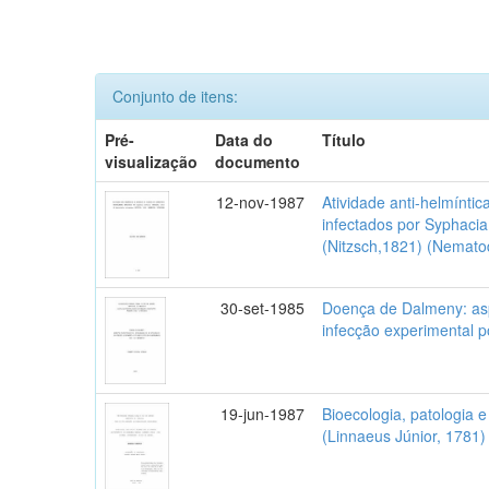
Conjunto de itens:
Pré-
Data do
Título
visualização
documento
12-nov-1987
Atividade anti-helmínt
infectados por Syphacia 
(Nitzsch,1821) (Nemato
30-set-1985
Doença de Dalmeny: aspe
infecção experimental p
19-jun-1987
Bioecologia, patologia 
(Linnaeus Júnior, 1781)