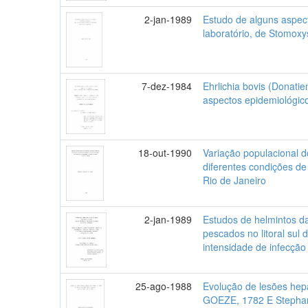
2-jan-1989
Estudo de alguns aspec
laboratório, de Stomoxy
7-dez-1984
Ehrlichia bovis (Donatien
aspectos epidemiológic
18-out-1990
Variação populacional d
diferentes condições d
Rio de Janeiro
2-jan-1989
Estudos de helmintos d
pescados no litoral sul
intensidade de infecção
25-ago-1988
Evolução de lesões hep
GOEZE, 1782 E Stephan