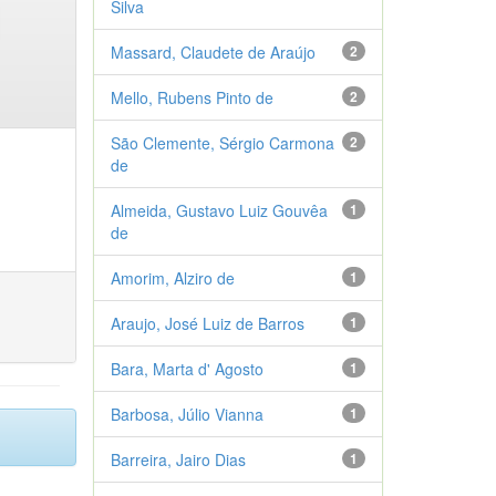
Silva
Massard, Claudete de Araújo
2
Mello, Rubens Pinto de
2
São Clemente, Sérgio Carmona
2
de
Almeida, Gustavo Luiz Gouvêa
1
de
Amorim, Alziro de
1
Araujo, José Luiz de Barros
1
Bara, Marta d' Agosto
1
Barbosa, Júlio Vianna
1
Barreira, Jairo Dias
1