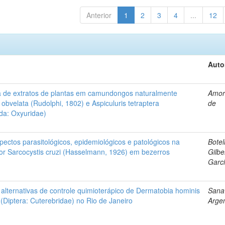
Anterior
1
2
3
4
...
12
Auto
ica de extratos de plantas em camundongos naturalmente
Amori
obvelata (Rudolphi, 1802) e Aspiculuris tetraptera
de
da: Oxyuridae)
ctos parasitológicos, epidemiológicos e patológicos na
Botel
or Sarcocystis cruzi (Hasselmann, 1926) em bezerros
Gilbe
Garc
e alternativas de controle quimioterápico de Dermatobia hominis
Sanav
 (Diptera: Cuterebridae) no Rio de Janeiro
Arge