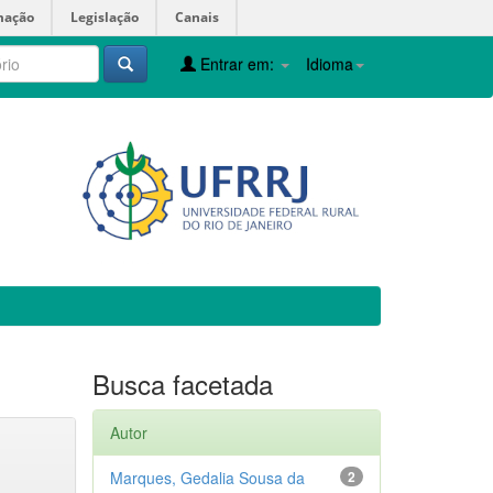
mação
Legislação
Canais
Entrar em:
Idioma
Busca facetada
Autor
Marques, Gedalia Sousa da
2