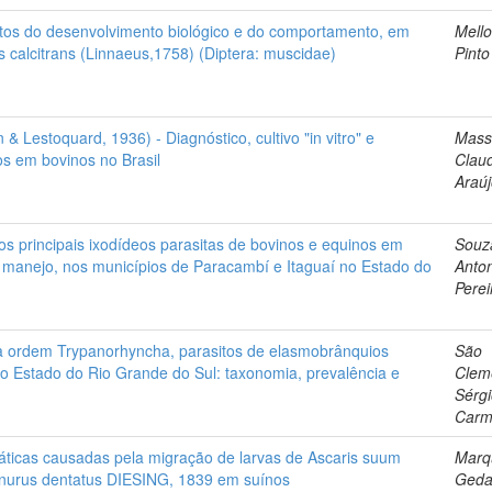
tos do desenvolvimento biológico e do comportamento, em
Mell
s calcitrans (Linnaeus,1758) (Diptera: muscidae)
Pinto
 & Lestoquard, 1936) - Diagnóstico, cultivo "in vitro" e
Mass
os em bovinos no Brasil
Clau
Araú
os principais ixodídeos parasitas de bovinos e equinos em
Souz
e manejo, nos municípios de Paracambí e Itaguaí no Estado do
Anto
Perei
a ordem Trypanorhyncha, parasitos de elasmobrânquios
São
 do Estado do Rio Grande do Sul: taxonomia, prevalência e
Clem
Sérg
Carm
áticas causadas pela migração de larvas de Ascaris suum
Marq
urus dentatus DIESING, 1839 em suínos
Geda