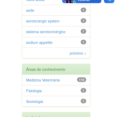
sede
1
serotonergic system
1
sistema serotoninérgico
1
sodium appetite
1
próximo >
Áreas de conhecimento
Medicina Veterinária
110
Fisiologia
1
Sociologia
1