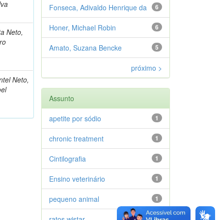
lva
Fonseca, Adivaldo Henrique da
6
Honer, Michael Robin
6
ta Neto,
ro
Amato, Suzana Bencke
5
próximo >
tel Neto,
el
Assunto
apetite por sódio
1
chronic treatment
1
Cintilografia
1
Ensino veterinário
1
pequeno animal
1
ratos wistar
1