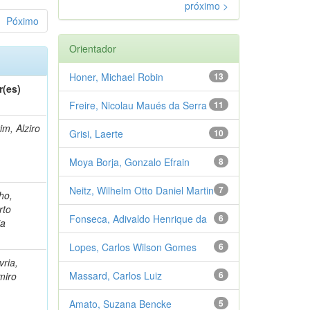
próximo >
Póximo
Orientador
Honer, Michael Robin
13
r(es)
Freire, Nicolau Maués da Serra
11
m, Alziro
Grisi, Laerte
10
Moya Borja, Gonzalo Efrain
8
Neitz, Wilhelm Otto Daniel Martin
7
ho,
rto
Fonseca, Adivaldo Henrique da
6
ia
Lopes, Carlos Wilson Gomes
6
ria,
Massard, Carlos Luiz
6
miro
Amato, Suzana Bencke
5