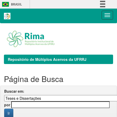
Skip
BRASIL
navigation
Simplifique!
Comunica BR
Participe
Acesso à informação
Legislação
Canais
Repositório de Múltiplos Acervos da UFRRJ
Página de Busca
Buscar em:
por