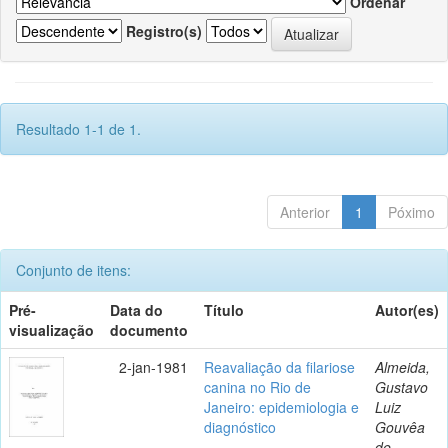
Ordenar
Registro(s)
Resultado 1-1 de 1.
Anterior
1
Póximo
Conjunto de itens:
Pré-
Data do
Título
Autor(es)
visualização
documento
2-jan-1981
Reavaliação da filariose
Almeida,
canina no Rio de
Gustavo
Janeiro: epidemiologia e
Luiz
diagnóstico
Gouvêa
de