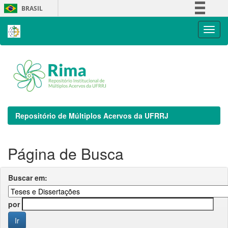
Skip
BRASIL
navigation
Simplifique!
Comunica BR
Participe
Acesso à informação
Legislação
Canais
Repositório de Múltiplos Acervos da UFRRJ
Página de Busca
Buscar em:
por