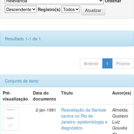
Ordenar
Registro(s)
Resultado 1-1 de 1.
Anterior
1
Póximo
Conjunto de itens:
Pré-
Data do
Título
Autor(es)
visualização
documento
2-jan-1981
Reavaliação da filariose
Almeida,
canina no Rio de
Gustavo
Janeiro: epidemiologia e
Luiz
diagnóstico
Gouvêa
de