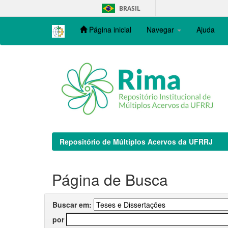
Skip
BRASIL
navigation
Página inicial
Navegar
Ajuda
Repositório de Múltiplos Acervos da UFRRJ
Página de Busca
Buscar em:
por