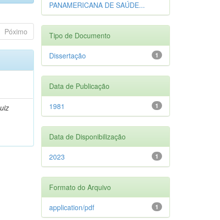
PANAMERICANA DE SAÚDE...
Póximo
Tipo de Documento
Dissertação
1
Data de Publicação
1981
1
uiz
Data de Disponibilização
2023
1
Formato do Arquivo
application/pdf
1