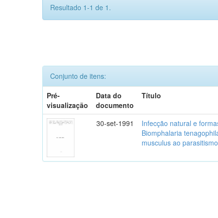
Resultado 1-1 de 1.
Conjunto de itens:
Pré-
Data do
Título
visualização
documento
30-set-1991
Infecção natural e form
Biomphalaria tenagophil
musculus ao parasitism