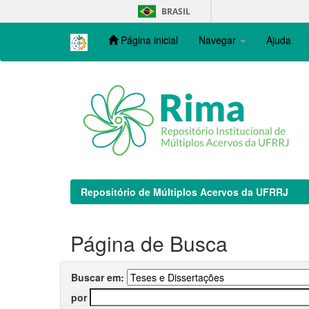
Skip
BRASIL
navigation
Página inicial
Navegar
Ajuda
Repositório de Múltiplos Acervos da UFRRJ
Página de Busca
Buscar em:
por