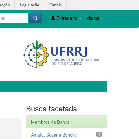
mação
Legislação
Canais
Entrar em:
Idioma
Busca facetada
Membros da Banca
Amato, Suzana Bencke
1