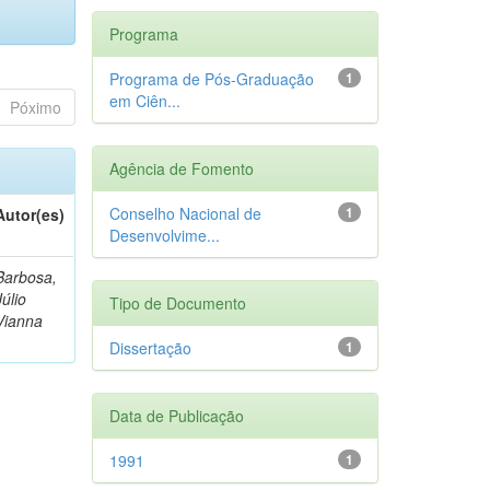
Programa
Programa de Pós-Graduação
1
em Ciên...
Póximo
Agência de Fomento
Conselho Nacional de
1
Autor(es)
Desenvolvime...
Barbosa,
Júlio
Tipo de Documento
Vianna
Dissertação
1
Data de Publicação
1991
1