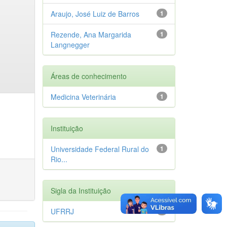
Araujo, José Luiz de Barros
1
Rezende, Ana Margarida
1
Langnegger
Áreas de conhecimento
Medicina Veterinária
1
Instituição
Universidade Federal Rural do
1
Rio...
Sigla da Instituição
UFRRJ
1