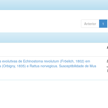
Anterior
1
as evolutivas de Echinostoma revolutum (Fröelich, 1802) em
a (Orbigny, 1835) e Rattus norvegicus. Susceptibilidade de Mus
o