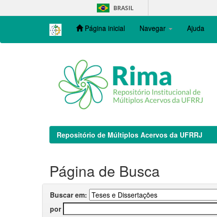
Skip
BRASIL
navigation
Página inicial
Navegar
Ajuda
Repositório de Múltiplos Acervos da UFRRJ
Página de Busca
Buscar em:
por