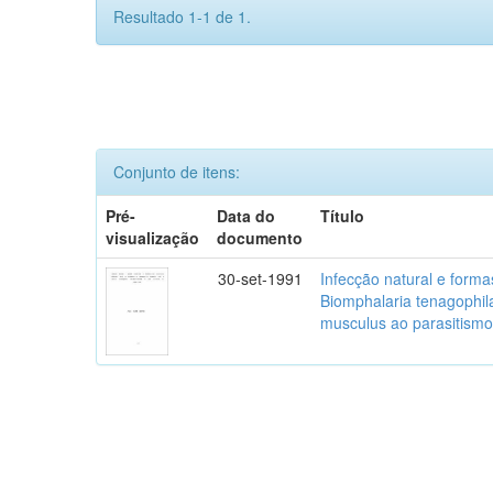
Resultado 1-1 de 1.
Conjunto de itens:
Pré-
Data do
Título
visualização
documento
30-set-1991
Infecção natural e form
Biomphalaria tenagophil
musculus ao parasitism