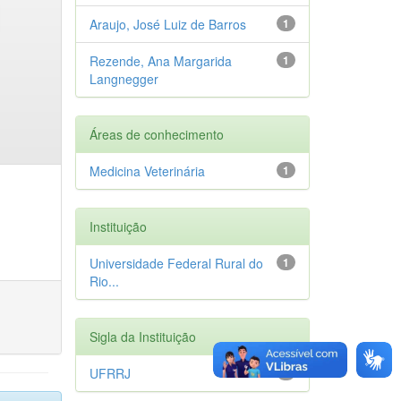
Araujo, José Luiz de Barros
1
Rezende, Ana Margarida
1
Langnegger
Áreas de conhecimento
Medicina Veterinária
1
Instituição
Universidade Federal Rural do
1
Rio...
Sigla da Instituição
UFRRJ
1