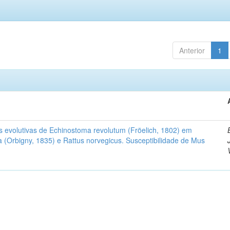
Anterior
1
as evolutivas de Echinostoma revolutum (Fröelich, 1802) em
a (Orbigny, 1835) e Rattus norvegicus. Susceptibilidade de Mus
o