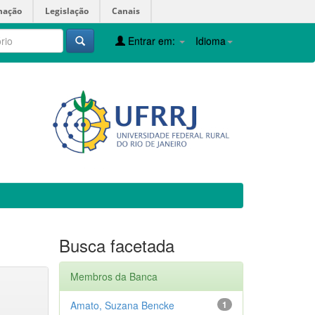
mação
Legislação
Canais
Entrar em:
Idioma
Busca facetada
Membros da Banca
Amato, Suzana Bencke
1