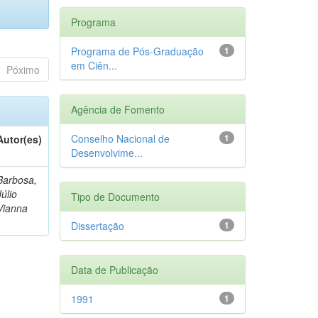
Programa
Programa de Pós-Graduação
1
em Ciên...
Póximo
Agência de Fomento
Conselho Nacional de
1
Autor(es)
Desenvolvime...
Barbosa,
Júlio
Tipo de Documento
Vianna
Dissertação
1
Data de Publicação
1991
1