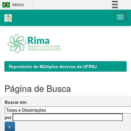
Skip
BRASIL
navigation
Simplifique!
Comunica BR
Participe
Acesso à informação
Legislação
Canais
Repositório de Múltiplos Acervos da UFRRJ
Página de Busca
Buscar em:
por