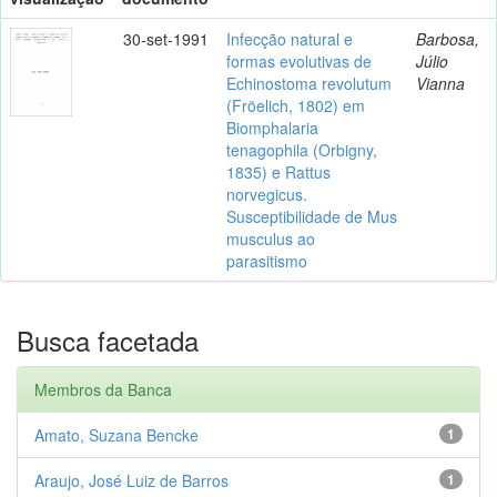
30-set-1991
Infecção natural e
Barbosa,
formas evolutivas de
Júlio
Echinostoma revolutum
Vianna
(Fröelich, 1802) em
Biomphalaria
tenagophila (Orbigny,
1835) e Rattus
norvegicus.
Susceptibilidade de Mus
musculus ao
parasitismo
Busca facetada
Membros da Banca
Amato, Suzana Bencke
1
Araujo, José Luiz de Barros
1