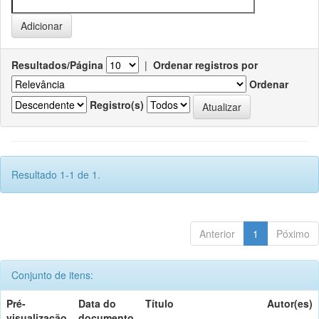
Resultados/Página
|
Ordenar registros por
Ordenar
Registro(s)
Resultado 1-1 de 1.
Anterior
1
Póximo
Conjunto de itens:
Pré-
Data do
Título
Autor(es)
visualização
documento