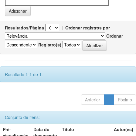
Resultados/Página
|
Ordenar registros por
Ordenar
Registro(s)
Resultado 1-1 de 1.
Anterior
1
Póximo
Conjunto de itens:
Pré-
Data do
Título
Autor(es)
visualização
documento