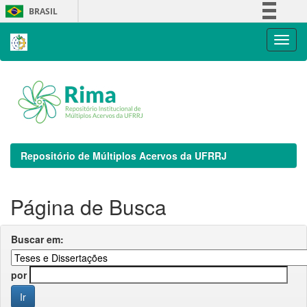
Skip
BRASIL
navigation
Simplifique!
Comunica BR
Participe
Acesso à informação
Legislação
Canais
Repositório de Múltiplos Acervos da UFRRJ
Página de Busca
Buscar em:
por