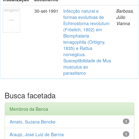
30-set-1991
Infecção natural e
Barbosa,
formas evolutivas de
Júlio
Echinostoma revolutum
Vianna
(Fröelich, 1802) em
Biomphalaria
tenagophila (Orbigny,
1835) e Rattus
norvegicus.
Susceptibilidade de Mus
musculus ao
parasitismo
Busca facetada
Membros da Banca
Amato, Suzana Bencke
1
Araujo, José Luiz de Barros
1