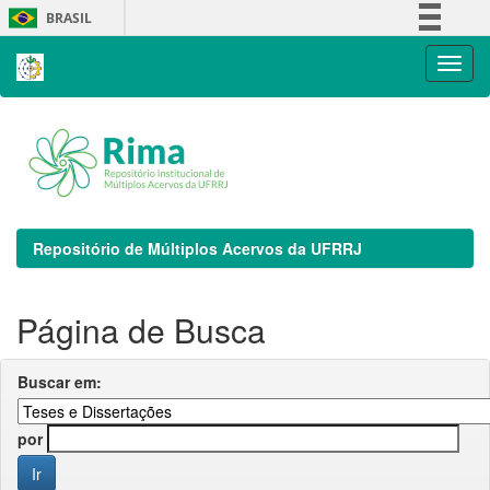
Skip
BRASIL
navigation
Simplifique!
Comunica BR
Participe
Acesso à informação
Legislação
Canais
Repositório de Múltiplos Acervos da UFRRJ
Página de Busca
Buscar em:
por