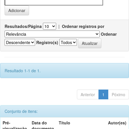
Resultados/Página
|
Ordenar registros por
Ordenar
Registro(s)
Resultado 1-1 de 1.
Anterior
1
Póximo
Conjunto de itens:
Pré-
Data do
Título
Autor(es)
visualização
documento