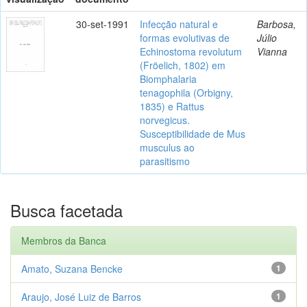
30-set-1991
Infecção natural e
Barbosa,
formas evolutivas de
Júlio
Echinostoma revolutum
Vianna
(Fröelich, 1802) em
Biomphalaria
tenagophila (Orbigny,
1835) e Rattus
norvegicus.
Susceptibilidade de Mus
musculus ao
parasitismo
Busca facetada
Membros da Banca
Amato, Suzana Bencke
1
Araujo, José Luiz de Barros
1