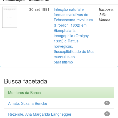
30-set-1991
Infecção natural e
Barbosa,
formas evolutivas de
Júlio
Echinostoma revolutum
Vianna
(Fröelich, 1802) em
Biomphalaria
tenagophila (Orbigny,
1835) e Rattus
norvegicus.
Susceptibilidade de Mus
musculus ao
parasitismo
Busca facetada
Membros da Banca
Amato, Suzana Bencke
1
Rezende, Ana Margarida Langnegger
1