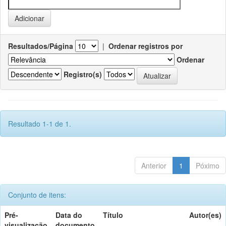
Resultados/Página
|
Ordenar registros por
Ordenar
Registro(s)
Resultado 1-1 de 1.
Anterior
1
Póximo
Conjunto de itens:
Pré-
Data do
Título
Autor(es)
visualização
documento