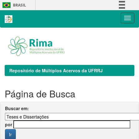
Skip
BRASIL
navigation
Simplifique!
Comunica BR
Participe
Acesso à informação
Legislação
Canais
Repositório de Múltiplos Acervos da UFRRJ
Página de Busca
Buscar em:
por