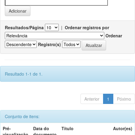
Resultados/Página
|
Ordenar registros por
Ordenar
Registro(s)
Resultado 1-1 de 1.
Anterior
1
Póximo
Conjunto de itens:
Pré-
Data do
Título
Autor(es)
visualização
documento