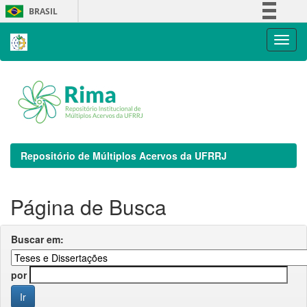
Skip
BRASIL
navigation
Simplifique!
Comunica BR
Participe
Acesso à informação
Legislação
Canais
Repositório de Múltiplos Acervos da UFRRJ
Página de Busca
Buscar em:
por