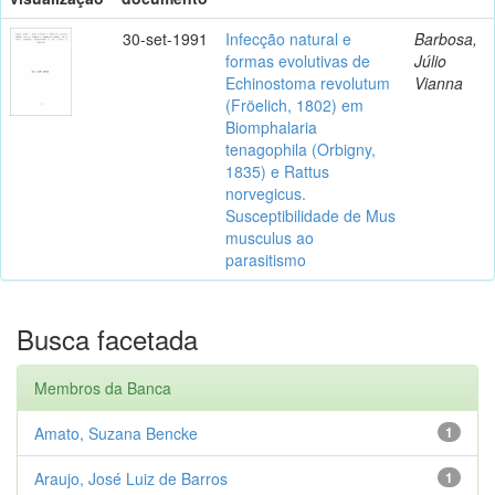
30-set-1991
Infecção natural e
Barbosa,
formas evolutivas de
Júlio
Echinostoma revolutum
Vianna
(Fröelich, 1802) em
Biomphalaria
tenagophila (Orbigny,
1835) e Rattus
norvegicus.
Susceptibilidade de Mus
musculus ao
parasitismo
Busca facetada
Membros da Banca
Amato, Suzana Bencke
1
Araujo, José Luiz de Barros
1