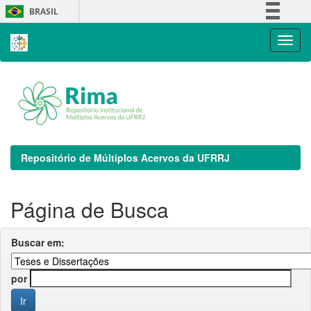
Skip
BRASIL
navigation
Simplifique!
Comunica BR
Participe
Acesso à informação
Legislação
Canais
Repositório de Múltiplos Acervos da UFRRJ
Página de Busca
Buscar em:
por