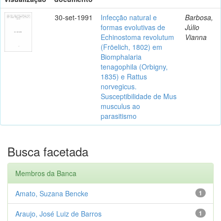
30-set-1991
Infecção natural e
Barbosa,
formas evolutivas de
Júlio
Echinostoma revolutum
Vianna
(Fröelich, 1802) em
Biomphalaria
tenagophila (Orbigny,
1835) e Rattus
norvegicus.
Susceptibilidade de Mus
musculus ao
parasitismo
Busca facetada
Membros da Banca
Amato, Suzana Bencke
1
Araujo, José Luiz de Barros
1