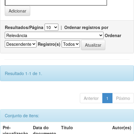
Resultados/Página
|
Ordenar registros por
Ordenar
Registro(s)
Resultado 1-1 de 1.
Anterior
1
Póximo
Conjunto de itens:
Pré-
Data do
Título
Autor(es)
visualização
documento