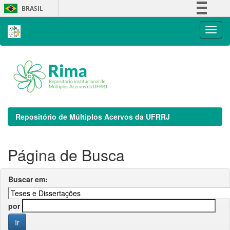
Skip
BRASIL
navigation
Simplifique!
Comunica BR
Participe
Acesso à informação
Legislação
Canais
Repositório de Múltiplos Acervos da UFRRJ
Página de Busca
Buscar em:
por