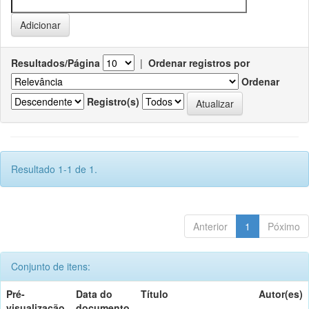
Resultados/Página
|
Ordenar registros por
Ordenar
Registro(s)
Resultado 1-1 de 1.
Anterior
1
Póximo
Conjunto de itens:
Pré-
Data do
Título
Autor(es)
visualização
documento