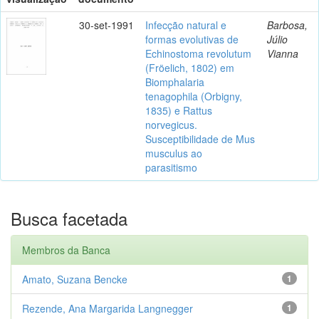
30-set-1991
Infecção natural e
Barbosa,
formas evolutivas de
Júlio
Echinostoma revolutum
Vianna
(Fröelich, 1802) em
Biomphalaria
tenagophila (Orbigny,
1835) e Rattus
norvegicus.
Susceptibilidade de Mus
musculus ao
parasitismo
Busca facetada
Membros da Banca
Amato, Suzana Bencke
1
Rezende, Ana Margarida Langnegger
1