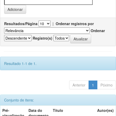
Resultados/Página
|
Ordenar registros por
Ordenar
Registro(s)
Resultado 1-1 de 1.
Anterior
1
Póximo
Conjunto de itens:
Pré-
Data do
Título
Autor(es)
visualização
documento