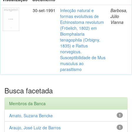
30-set-1991
Infecção natural e
Barbosa,
formas evolutivas de
Júlio
Echinostoma revolutum
Vianna
(Fröelich, 1802) em
Biomphalaria
tenagophila (Orbigny,
1835) e Rattus
norvegicus.
Susceptibilidade de Mus
musculus ao
parasitismo
Busca facetada
Membros da Banca
Amato, Suzana Bencke
1
Araujo, José Luiz de Barros
1