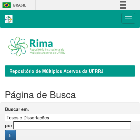
Skip
BRASIL
navigation
Simplifique!
Comunica BR
Participe
Acesso à informação
Legislação
Canais
Repositório de Múltiplos Acervos da UFRRJ
Página de Busca
Buscar em:
por