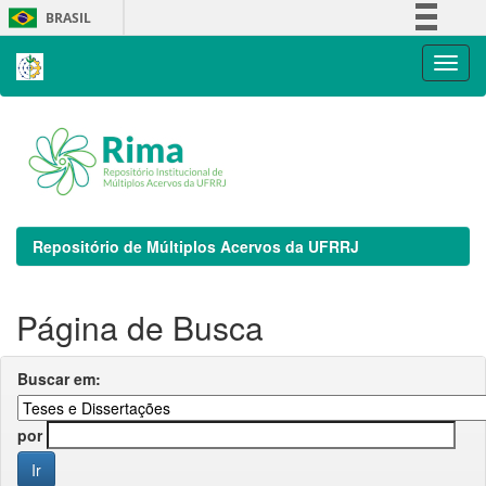
Skip
BRASIL
navigation
Simplifique!
Comunica BR
Participe
Acesso à informação
Legislação
Canais
Repositório de Múltiplos Acervos da UFRRJ
Página de Busca
Buscar em:
por