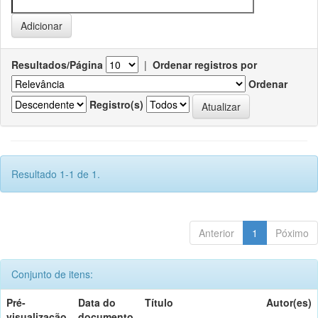
Resultados/Página
|
Ordenar registros por
Ordenar
Registro(s)
Resultado 1-1 de 1.
Anterior
1
Póximo
Conjunto de itens:
Pré-
Data do
Título
Autor(es)
visualização
documento