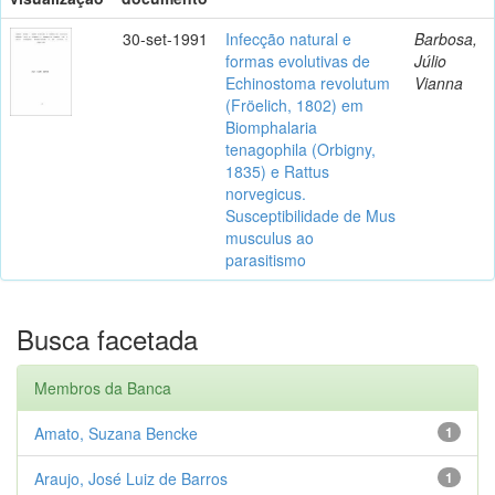
30-set-1991
Infecção natural e
Barbosa,
formas evolutivas de
Júlio
Echinostoma revolutum
Vianna
(Fröelich, 1802) em
Biomphalaria
tenagophila (Orbigny,
1835) e Rattus
norvegicus.
Susceptibilidade de Mus
musculus ao
parasitismo
Busca facetada
Membros da Banca
Amato, Suzana Bencke
1
Araujo, José Luiz de Barros
1