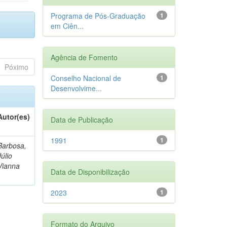
Programa de Pós-Graduação
1
em Ciên...
Agência de Fomento
Póximo
Conselho Nacional de
1
Desenvolvime...
Autor(es)
Data de Publicação
1991
1
Barbosa,
Júlio
Vianna
Data de Disponibilização
2023
1
Formato do Arquivo