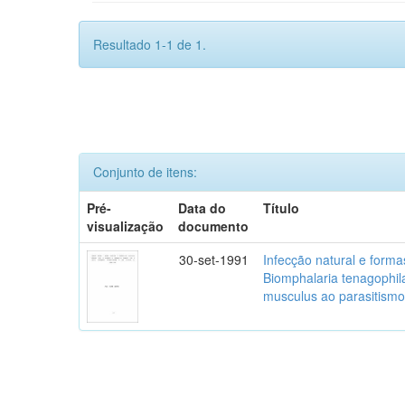
Resultado 1-1 de 1.
Conjunto de itens:
Pré-
Data do
Título
visualização
documento
30-set-1991
Infecção natural e form
Biomphalaria tenagophil
musculus ao parasitism