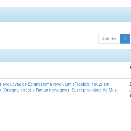
Anterior
1
as evolutivas de Echinostoma revolutum (Fröelich, 1802) em
a (Orbigny, 1835) e Rattus norvegicus. Susceptibilidade de Mus
o