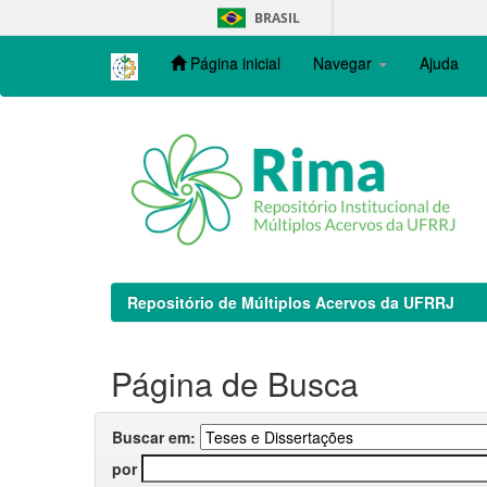
Skip
BRASIL
navigation
Página inicial
Navegar
Ajuda
Repositório de Múltiplos Acervos da UFRRJ
Página de Busca
Buscar em:
por