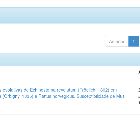
Anterior
1
as evolutivas de Echinostoma revolutum (Fröelich, 1802) em
a (Orbigny, 1835) e Rattus norvegicus. Susceptibilidade de Mus
o