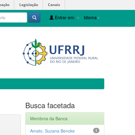
mação
Legislação
Canais
Entrar em:
Idioma
Busca facetada
Membros da Banca
Amato, Suzana Bencke
1