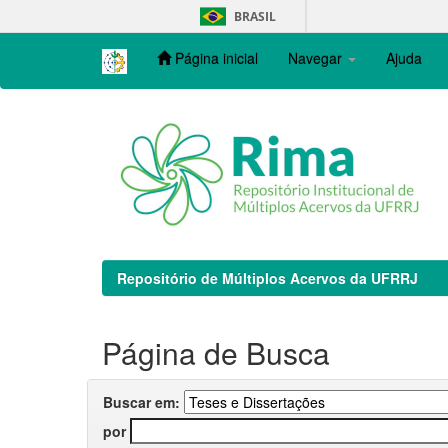
Skip
BRASIL
navigation
Página inicial
Navegar
Ajuda
Repositório de Múltiplos Acervos da UFRRJ
Página de Busca
Buscar em:
por