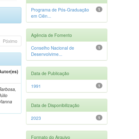
Programa de Pós-Graduação
1
em Ciên...
Agência de Fomento
Póximo
Conselho Nacional de
1
Desenvolvime...
Autor(es)
Data de Publicação
1991
1
Barbosa,
Júlio
Vianna
Data de Disponibilização
2023
1
Formato do Arquivo