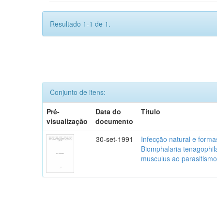
Resultado 1-1 de 1.
Conjunto de itens:
Pré-
Data do
Título
visualização
documento
30-set-1991
Infecção natural e form
Biomphalaria tenagophil
musculus ao parasitism