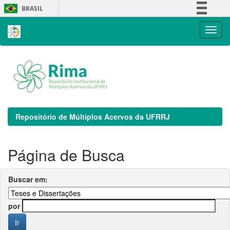
Skip
BRASIL
navigation
Simplifique!
Comunica BR
Participe
Acesso à informação
Legislação
Canais
Repositório de Múltiplos Acervos da UFRRJ
Página de Busca
Buscar em:
por