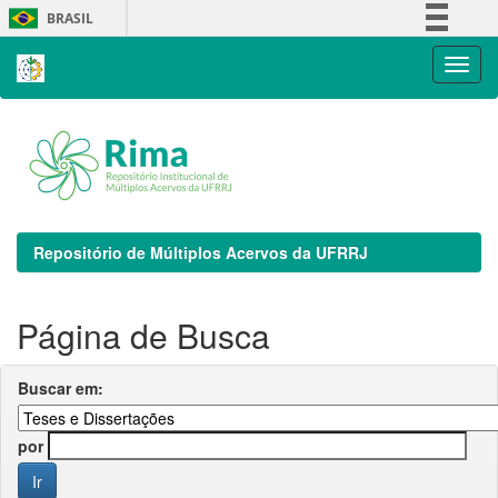
Skip
BRASIL
navigation
Simplifique!
Comunica BR
Participe
Acesso à informação
Legislação
Canais
Repositório de Múltiplos Acervos da UFRRJ
Página de Busca
Buscar em:
por