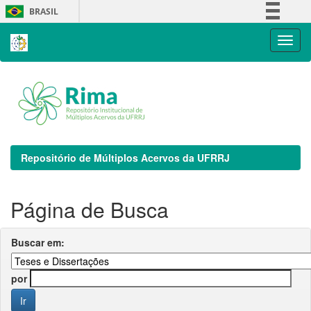
Skip
BRASIL
navigation
Simplifique!
Comunica BR
Participe
Acesso à informação
Legislação
Canais
Repositório de Múltiplos Acervos da UFRRJ
Página de Busca
Buscar em:
por