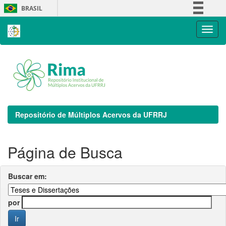
Skip
BRASIL
navigation
Simplifique!
Comunica BR
Participe
Acesso à informação
Legislação
Canais
Repositório de Múltiplos Acervos da UFRRJ
Página de Busca
Buscar em:
por