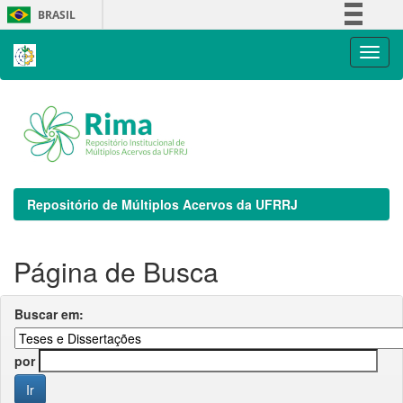
Skip
BRASIL
navigation
Simplifique!
Comunica BR
Participe
Acesso à informação
Legislação
Canais
Repositório de Múltiplos Acervos da UFRRJ
Página de Busca
Buscar em:
por