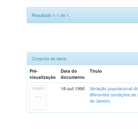
Resultado 1-1 de 1.
Conjunto de itens:
Pré-
Data do
Título
visualização
documento
18-out-1990
Variação populacional do
diferentes condições de
de Janeiro