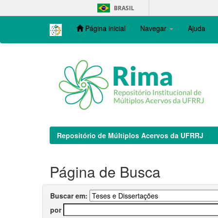
Skip
BRASIL
navigation
Página inicial
Navegar
Ajuda
Repositório de Múltiplos Acervos da UFRRJ
Página de Busca
Buscar em:
por