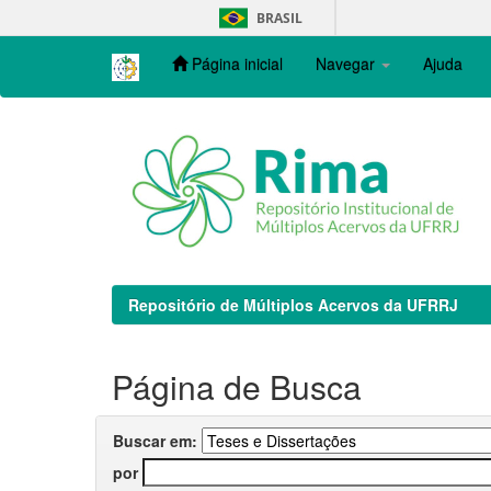
Skip
BRASIL
navigation
Página inicial
Navegar
Ajuda
Repositório de Múltiplos Acervos da UFRRJ
Página de Busca
Buscar em:
por