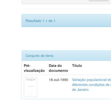
Resultado 1-1 de 1.
Conjunto de itens:
Pré-
Data do
Título
visualização
documento
18-out-1990
Variação populacional do
diferentes condições de
de Janeiro