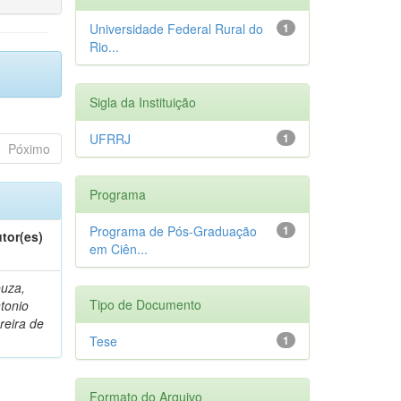
Universidade Federal Rural do
1
Rio...
Sigla da Instituição
UFRRJ
1
Póximo
Programa
Programa de Pós-Graduação
1
tor(es)
em Ciên...
uza,
Tipo de Documento
tonio
reira de
Tese
1
Formato do Arquivo