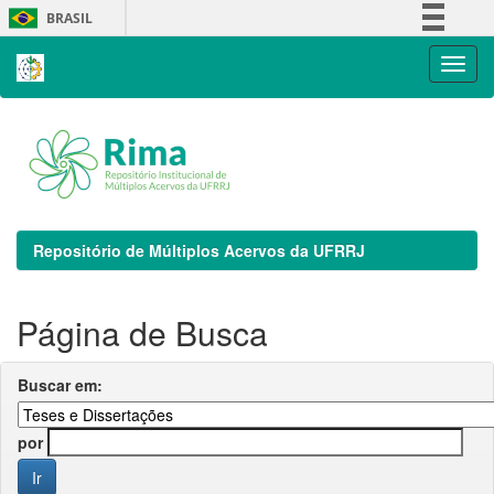
Skip
BRASIL
navigation
Simplifique!
Comunica BR
Participe
Acesso à informação
Legislação
Canais
Repositório de Múltiplos Acervos da UFRRJ
Página de Busca
Buscar em:
por