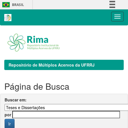
Skip
BRASIL
navigation
Simplifique!
Comunica BR
Participe
Acesso à informação
Legislação
Canais
Repositório de Múltiplos Acervos da UFRRJ
Página de Busca
Buscar em:
por