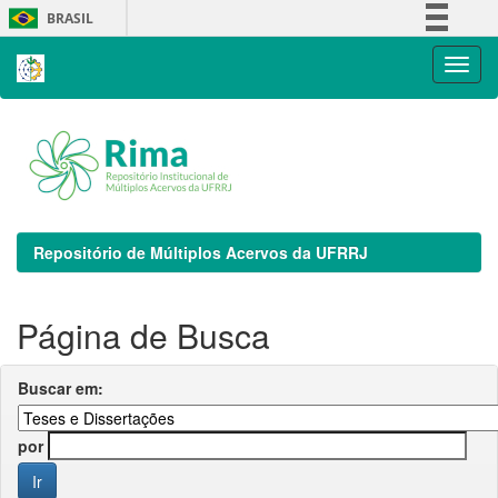
Skip
BRASIL
navigation
Simplifique!
Comunica BR
Participe
Acesso à informação
Legislação
Canais
Repositório de Múltiplos Acervos da UFRRJ
Página de Busca
Buscar em:
por