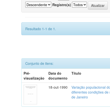
Registro(s)
Resultado 1-1 de 1.
Conjunto de itens:
Pré-
Data do
Título
visualização
documento
18-out-1990
Variação populacional do
diferentes condições de
de Janeiro