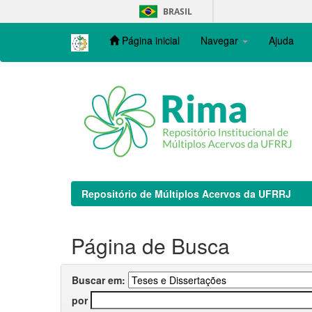
Skip
BRASIL
navigation
Página inicial
Navegar
Ajuda
Repositório de Múltiplos Acervos da UFRRJ
Página de Busca
Buscar em:
por