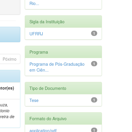
Rio...
Sigla da Instituição
UFRRJ
1
Programa
Póximo
Programa de Pós-Graduação
1
em Ciên...
tor(es)
Tipo de Documento
Tese
1
uza,
tonio
reira de
Formato do Arquivo
application/pdf
1