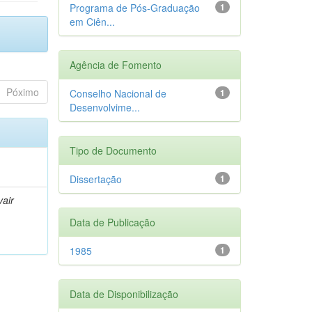
Programa de Pós-Graduação
1
em Ciên...
Agência de Fomento
Póximo
Conselho Nacional de
1
Desenvolvime...
Tipo de Documento
Dissertação
1
air
Data de Publicação
1985
1
Data de Disponibilização