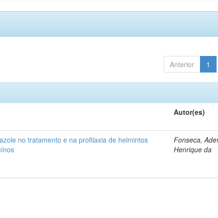
Anterior
1
Autor(es)
azole no tratamento e na profilaxia de helmintos
Fonseca, Adev
uínos
Henrique da