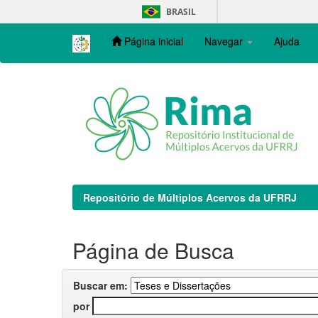
Skip
BRASIL
navigation
Página inicial
Navegar
Ajuda
Repositório de Múltiplos Acervos da UFRRJ
Página de Busca
Buscar em:
por