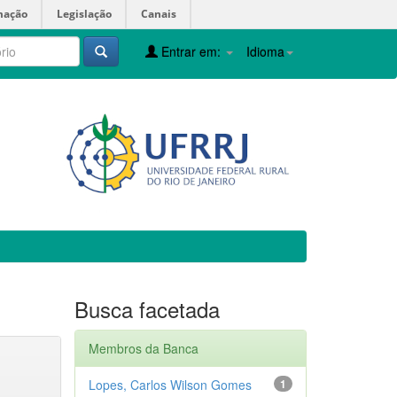
mação
Legislação
Canais
Entrar em:
Idioma
Busca facetada
Membros da Banca
Lopes, Carlos Wilson Gomes
1