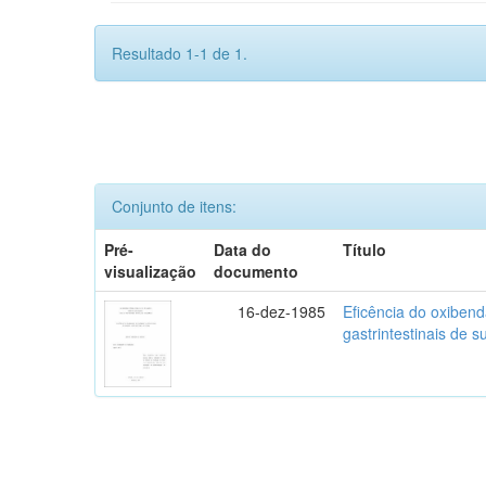
Resultado 1-1 de 1.
Conjunto de itens:
Pré-
Data do
Título
visualização
documento
16-dez-1985
Eficência do oxibend
gastrintestinais de s