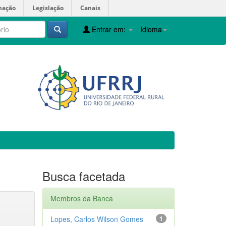
mação
Legislação
Canais
Entrar em:
Idioma
Busca facetada
Membros da Banca
Lopes, Carlos Wilson Gomes
1