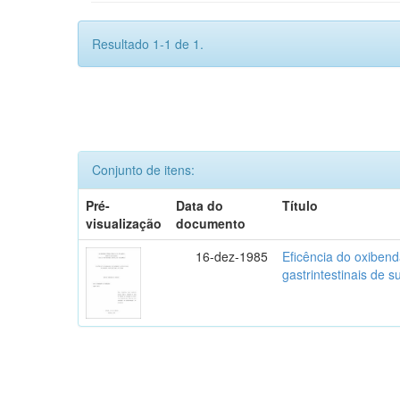
Resultado 1-1 de 1.
Conjunto de itens:
Pré-
Data do
Título
visualização
documento
16-dez-1985
Eficência do oxibend
gastrintestinais de s