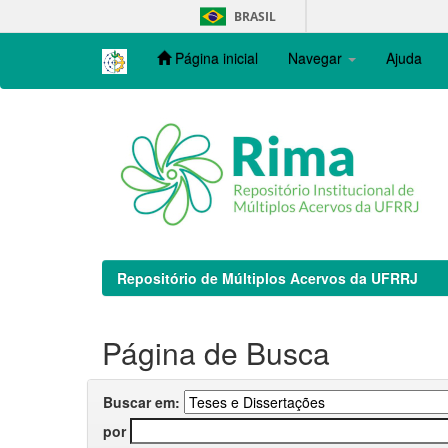
Skip
BRASIL
navigation
Página inicial
Navegar
Ajuda
Repositório de Múltiplos Acervos da UFRRJ
Página de Busca
Buscar em:
por