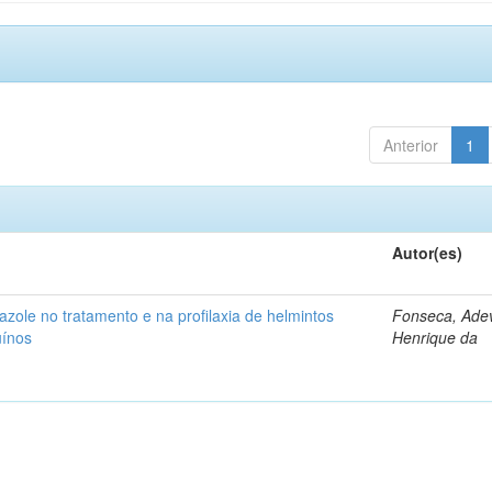
Anterior
1
Autor(es)
azole no tratamento e na profilaxia de helmintos
Fonseca, Adev
uínos
Henrique da