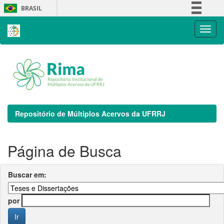
Skip
BRASIL
navigation
Simplifique!
Comunica BR
Participe
Acesso à informação
Legislação
Canais
Repositório de Múltiplos Acervos da UFRRJ
Página de Busca
Buscar em:
por