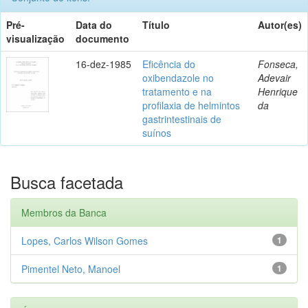
Pré-
Data do
Título
Autor(es)
visualização
documento
16-dez-1985
Eficência do
Fonseca,
oxibendazole no
Adevair
tratamento e na
Henrique
profilaxia de helmintos
da
gastrintestinais de
suínos
Busca facetada
Membros da Banca
Lopes, Carlos Wilson Gomes
1
Pimentel Neto, Manoel
1